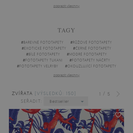
zobrazit všechny
TAGY
#
BAREVNÉ FOTOTAPETY
#
RŮŽOVÉ FOTOTAPETY
#
EXOTICKÉ FOTOTAPETY
#
ČERNÉ FOTOTAPETY
#
BÍLÉ FOTOTAPETY
#
MODRÉ FOTOTAPETY
#
FOTOTAPETY TUKANI
#
FOTOTAPETY NÁČRTY
#
FOTOTAPETY VELRYBY
#
OKOUZLUJÍCÍ FOTOTAPETY
zobrazit všechny
ZVÍŘATA
[VÝSLEDKŮ: 150]
/
1
5
SEŘADIT:
Bestseller