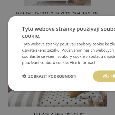
FOTOTAPETA PTÁČCI NA VĚTVIČKÁCH KVĚTIN
5 049 Kč
Tyto webové stránky používají soub
Cena:
KOUPIT
cookie.
Tyto webové stránky používají soubory cookie ke zl
uživatelského zážitku. Používáním našich webových 
souhlasíte se všemi soubory cookie v souladu s naš
používání souborů cookie.
Více informací
ZOBRAZIT PODROBNOSTI
VŠE P
FOTOTAPETA ŽIRAFOVÉ VTIPY