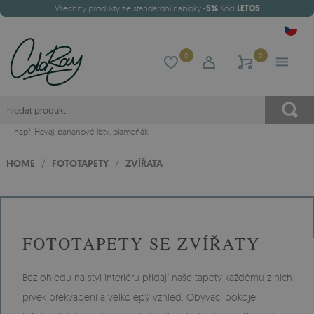
Všechny produkty ze standardní nabídky
-5%
Kód:
LETO5
0
0
např.
Havaj
,
banánové listy
,
plameňák
HOME
/
FOTOTAPETY
/
ZVÍŘATA
FOTOTAPETY SE ZVÍŘATY
Bez ohledu na styl interiéru přidají naše tapety každému z nich
prvek překvapení a velkolepý vzhled. Obývací pokoje,