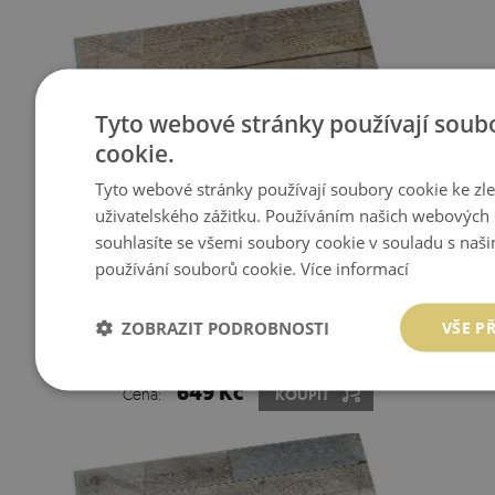
Tyto webové stránky používají soub
cookie.
Tyto webové stránky používají soubory cookie ke zl
uživatelského zážitku. Používáním našich webových 
souhlasíte se všemi soubory cookie v souladu s naš
používání souborů cookie.
Více informací
ZOBRAZIT PODROBNOSTI
VŠE P
SKLO POD KRBOVÁ KAMNA DŘEVĚNÁ DESKA V
ROZLOŽENÍ
649 Kč
Cena:
KOUPIT