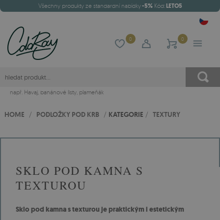
Všechny produkty ze standardní nabídky
-5%
Kód:
LETO5
0
0
např.
Havaj
,
banánové listy
,
plameňák
HOME
/
PODLOŽKY POD KRB
/
KATEGORIE
/
TEXTURY
SKLO POD KAMNA S
TEXTUROU
Sklo pod kamna s texturou je praktickým i estetickým