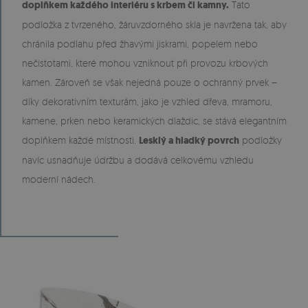
doplňkem každého interiéru s krbem či kamny.
Tato
podložka z tvrzeného, žáruvzdorného skla je navržena tak, aby
chránila podlahu před žhavými jiskrami, popelem nebo
nečistotami, které mohou vzniknout při provozu krbových
kamen. Zároveň se však nejedná pouze o ochranný prvek –
díky dekorativním texturám, jako je vzhled dřeva, mramoru,
kamene, prken nebo keramických dlaždic, se stává elegantním
doplňkem každé místnosti.
Lesklý a hladký povrch
podložky
navíc usnadňuje údržbu a dodává celkovému vzhledu
moderní nádech.