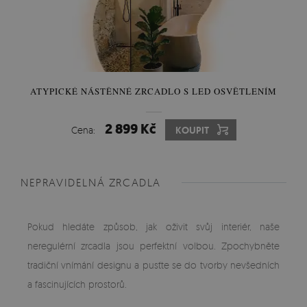
ATYPICKÉ NÁSTĚNNÉ ZRCADLO S LED OSVĚTLENÍM
2 899 Kč
Cena:
KOUPIT
NEPRAVIDELNÁ ZRCADLA
Pokud hledáte způsob, jak oživit svůj interiér, naše
neregulérní zrcadla jsou perfektní volbou. Zpochybněte
tradiční vnímání designu a pusťte se do tvorby nevšedních
a fascinujících prostorů.