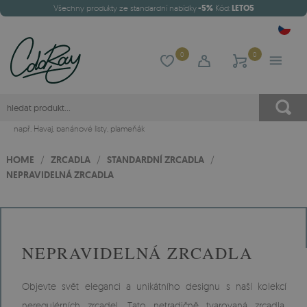
Všechny produkty ze standardní nabídky
-5%
Kód:
LETO5
0
0
např.
Havaj
,
banánové listy
,
plameňák
HOME
/
ZRCADLA
/
STANDARDNÍ ZRCADLA
/
NEPRAVIDELNÁ ZRCADLA
NEPRAVIDELNÁ ZRCADLA
Objevte svět eleganci a unikátního designu s naší kolekcí
neregulérních zrcadel. Tato netradičně tvarovaná zrcadla,