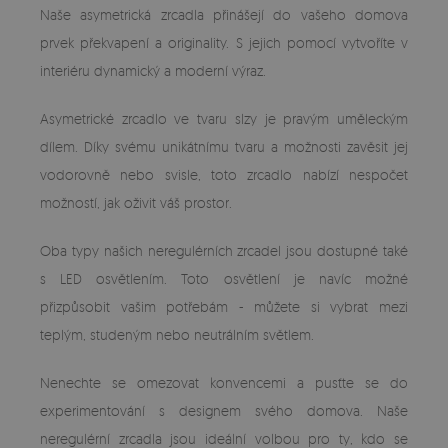
Naše asymetrická zrcadla přinášejí do vašeho domova
prvek překvapení a originality. S jejich pomocí vytvoříte v
interiéru dynamický a moderní výraz.
Asymetrické zrcadlo ve tvaru slzy je pravým uměleckým
dílem. Díky svému unikátnímu tvaru a možnosti zavěsit jej
vodorovně nebo svisle, toto zrcadlo nabízí nespočet
možností, jak oživit váš prostor.
Oba typy našich neregulérních zrcadel jsou dostupné také
s LED osvětlením. Toto osvětlení je navíc možné
přizpůsobit vašim potřebám - můžete si vybrat mezi
teplým, studeným nebo neutrálním světlem.
Nenechte se omezovat konvencemi a pusťte se do
experimentování s designem svého domova. Naše
neregulérní zrcadla jsou ideální volbou pro ty, kdo se