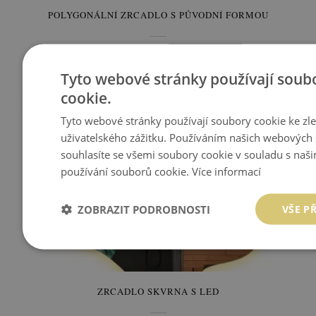
POLYGONÁLNÍ ZRCADLO S PŮVODNÍ FORMOU
1 249 Kč
Cena:
KOUPIT
Tyto webové stránky používají soub
cookie.
Tyto webové stránky používají soubory cookie ke zl
uživatelského zážitku. Používáním našich webových 
souhlasíte se všemi soubory cookie v souladu s naš
používání souborů cookie.
Více informací
ZOBRAZIT PODROBNOSTI
VŠE P
ZRCADLO SKVRNA S LED