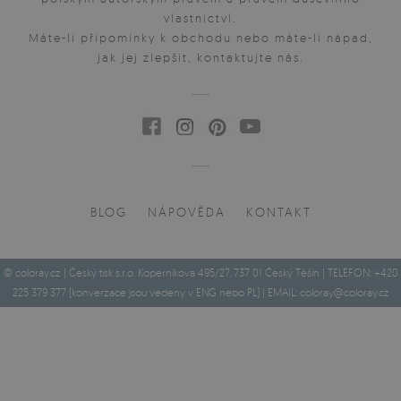
vlastnictví.
Máte-li připomínky k obchodu nebo máte-li nápad,
jak jej zlepšit, kontaktujte nás.
BLOG
NÁPOVĚDA
KONTAKT
© coloray.cz | Český tisk s.r.o. Koperníkova 495/27, 737 01 Český Těšín | TELEFON: +420
225 379 377 (konverzace jsou vedeny v ENG nebo PL) | EMAIL:
coloray@coloray.cz