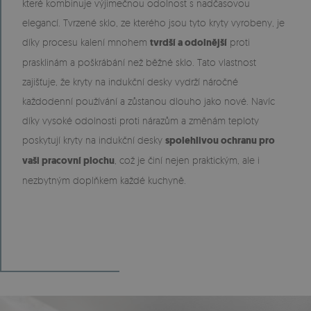
které kombinuje výjimečnou odolnost s nadčasovou
elegancí. Tvrzené sklo, ze kterého jsou tyto kryty vyrobeny, je
díky procesu kalení mnohem
tvrdší a odolnější
proti
prasklinám a poškrábání než běžné sklo. Tato vlastnost
zajišťuje, že kryty na indukční desky vydrží náročné
každodenní používání a zůstanou dlouho jako nové. Navíc
díky vysoké odolnosti proti nárazům a změnám teploty
poskytují kryty na indukční desky
spolehlivou ochranu pro
vaši pracovní plochu
, což je činí nejen praktickým, ale i
nezbytným doplňkem každé kuchyně.