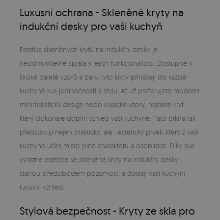
Luxusní ochrana - Skleněné kryty na
indukční desky pro vaši kuchyň
Estetika skleněných krytů na indukční desky je
neodmyslitelně spjata s jejich funkcionalitou. Dostupné v
široké paletě vzorů a barv, tyto kryty přinášejí do každé
kuchyně kus jedinečnosti a stylu. Ať už preferujete moderní
minimalistický design nebo klasické vzory, najdete kryt,
který dokonale doplní vzhled vaší kuchyně. Tato prkna tak
představují nejen praktický, ale i estetický prvek, který z vaší
kuchyně učiní místo plné charakteru a osobitosti. Díky své
výrazné estetice se skleněné kryty na indukční desky
stanou středobodem pozornosti a dodají vaší kuchyni
luxusní vzhled.
Stylová bezpečnost - Kryty ze skla pro