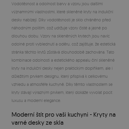
Vodotěsnost a odolnost barvy a vzoru jsou dalšími
významnými vlastnostmi, které skleněné kryty na indukční
desky nabízejí. Díky vodotěsnosti je sklo chráněno před
náhodným politím, což udržuje vzory čisté a jasné po
dlouhou dobu. Vzory na skleněných krytech jsou navíc
odolné proti vyblednutí a oděru, což zajišťuje, že estetická
stránka těchto krytů zůstává dlouhodobě zachována. Tato
kombinace odolnosti a estetického appealu činí skleněné
kryty na indukční desky nejen praktickým doplňkem, ale i
důležitým prvkem designu, který přispívá k celkovému
vzhledu a atmosféře kuchyně. Díky těmto vlastnostem se
kryty stávají výrazným prvkem, který dokáže vyvolat pocit
luxusu a moderní elegance.
Moderní štít pro vaši kuchyni - Kryty na
varné desky ze skla