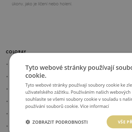
úkony, jako je líčení nebo holení.
COLORAY
O NÁS
Tyto webové stránky používají soub
cookie.
BLOG
Tyto webové stránky používají soubory cookie ke zl
MATERIÁL MAGICSTICK
uživatelského zážitku. Používáním našich webových 
souhlasíte se všemi soubory cookie v souladu s naš
SPOLUPRÁCE
používání souborů cookie.
Více informací
DÁRKOVÁ KARTA
ZOBRAZIT PODROBNOSTI
VŠE P
NAPSALI O NÁS