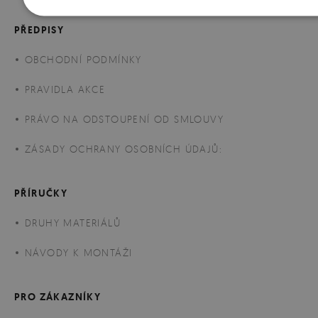
PŘEDPISY
OBCHODNÍ PODMÍNKY
PRAVIDLA AKCE
PRÁVO NA ODSTOUPENÍ OD SMLOUVY
ZÁSADY OCHRANY OSOBNÍCH ÚDAJŮ:
PŘÍRUČKY
DRUHY MATERIÁLŮ
NÁVODY K MONTÁŽI
PRO ZÁKAZNÍKY