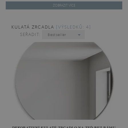
ZOBRAZIT VÍCE
KULATÁ ZRCADLA
[VÝSLEDKŮ: 4]
SEŘADIT:
Bestseller
DEKORATIVNÍ KULATÉ ZRCADLO NA ZEĎ BEZ RÁMU