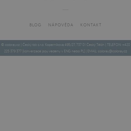
BLOG
NÁPOVĚDA
KONTAKT
© coloray.cz | Český tisk s.r.o. Koperníkova 495/27, 737 01 Český Těšín | TELEFON: +420
225 379 377 (konverzace jsou vedeny v ENG nebo PL) | EMAIL:
coloray@coloray.cz