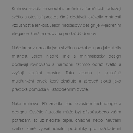
Kruhová zrcadla se snoubí s uměním a funkčností, odrážejí
světlo a otevírají prostor, čímž dodávají jakékoliv místnosti
vzdušnost a lehkost. Jejich nadčasový design je vyjádřením
elegance, která je nezbytná pro každý domov.
Naše kruhová zrcadla jsou skvělou ozdobou pro jakoukoliv
místnost. Jejich hladké linie a minimalistický design
dodávají rovnováhu a harmonii, zatímco odráží světlo a
zvyšují vizuální prostor. Toto zrcadlo je skutečně
multifunkční prvek, který zkrášluje a zároveň slouží jako
praktická pomůcka v každodenním životě.
Naše kruhová LED zrcadla jsou skvostem technologie a
designu. Osvětlení zrcadla může být přizpůsobeno vašim
potřebám, ať už hledáte teplé, chladné nebo neutrální
světlo, které vytváří ideální podmínky pro každodenní