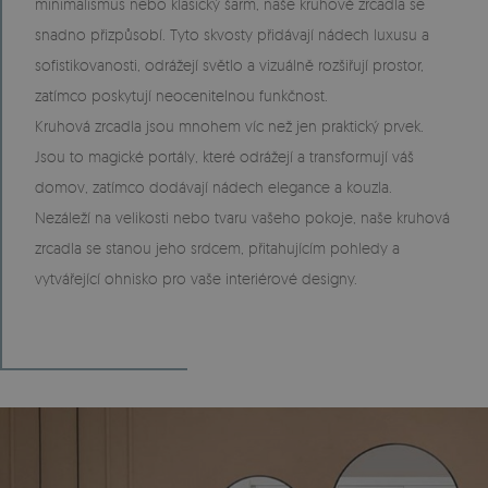
minimalismus nebo klasický šarm, naše kruhové zrcadla se
snadno přizpůsobí. Tyto skvosty přidávají nádech luxusu a
sofistikovanosti, odrážejí světlo a vizuálně rozšiřují prostor,
zatímco poskytují neocenitelnou funkčnost.
Kruhová zrcadla jsou mnohem víc než jen praktický prvek.
Jsou to magické portály, které odrážejí a transformují váš
domov, zatímco dodávají nádech elegance a kouzla.
Nezáleží na velikosti nebo tvaru vašeho pokoje, naše kruhová
zrcadla se stanou jeho srdcem, přitahujícím pohledy a
vytvářející ohnisko pro vaše interiérové designy.