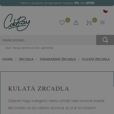
Všechny produkty ze standardní nabídky
-5%
Kód:
LETO5
0
0
např.
Havaj
,
banánové listy
,
plameňák
HOME
/
ZRCADLA
/
STANDARDNÍ ZRCADLA
/
KULATÁ ZRCADLA
KULATÁ ZRCADLA
Objevte magii a eleganci, kterou přináší naše kruhové zrcadla.
Bez ohledu na styl vašeho domova, ať už je to moderní