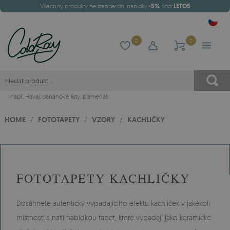
Všechny produkty ze standardní nabídky
-5%
Kód:
LETO5
0
0
např.
Havaj
,
banánové listy
,
plameňák
HOME
/
FOTOTAPETY
/
VZORY
/
KACHLIČKY
FOTOTAPETY KACHLIČKY
Dosáhnete autenticky vypadajícího efektu kachliček v jakékoli
místnosti s naší nabídkou tapet, které vypadají jako keramické