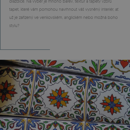
dlaždice. Na výběr je mnoho barev, textur a tapety vzorů
tapet, které vám pomohou navrhnout váš vysněný interiér, ať
už je zařízený ve venkovském, anglickém nebo možná boho
stylu?