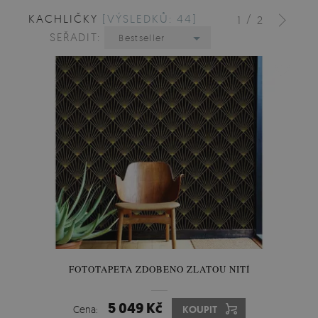
KACHLIČKY
[VÝSLEDKŮ: 44]
/
1
2
SEŘADIT:
Bestseller
FOTOTAPETA ZDOBENO ZLATOU NITÍ
5 049 Kč
Cena:
KOUPIT