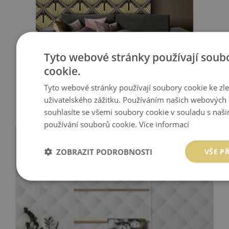
Tyto webové stránky používají soub
cookie.
FOTOTAPETA KOUZLO SYMETRIE
Tyto webové stránky používají soubory cookie ke zl
uživatelského zážitku. Používáním našich webových 
5 049 Kč
Cena:
KOUPIT
souhlasíte se všemi soubory cookie v souladu s naš
používání souborů cookie.
Více informací
ZOBRAZIT PODROBNOSTI
VŠE P