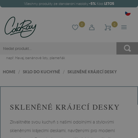
Všechny produkty ze standardní nabídky
-5%
Kód:
LETO5
0
0
např.
Havaj
,
banánové listy
,
plameňák
HOME
/
SKLO DO KUCHYNĚ
/
SKLENĚNÉ KRÁJECÍ DESKY
SKLENĚNÉ KRÁJECÍ DESKY
Zkvalitněte svou kuchyň s našimi odolnými a stylovými
skleněnými krájecími deskami, navrženými pro moderní