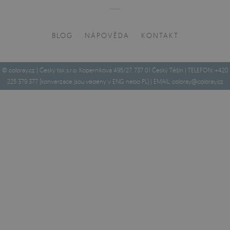
BLOG
NÁPOVĚDA
KONTAKT
© coloray.cz | Český tisk s.r.o. Koperníkova 495/27, 737 01 Český Těšín | TELEFON: +420
225 379 377 (konverzace jsou vedeny v ENG nebo PL) | EMAIL:
coloray@coloray.cz