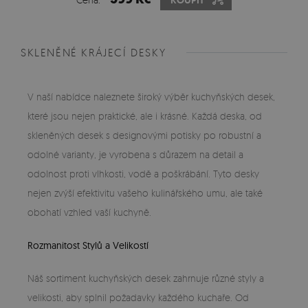
KOUPIT
SKLENĚNÉ KRÁJECÍ DESKY
V naší nabídce naleznete široký výběr kuchyňských desek,
které jsou nejen praktické, ale i krásné. Každá deska, od
skleněných desek s designovými potisky po robustní a
odolné varianty, je vyrobena s důrazem na detail a
odolnost proti vlhkosti, vodě a poškrábání. Tyto desky
nejen zvýší efektivitu vašeho kulinářského umu, ale také
obohatí vzhled vaší kuchyně.
Rozmanitost Stylů a Velikostí
Náš sortiment kuchyňských desek zahrnuje různé styly a
velikosti, aby splnil požadavky každého kuchaře. Od