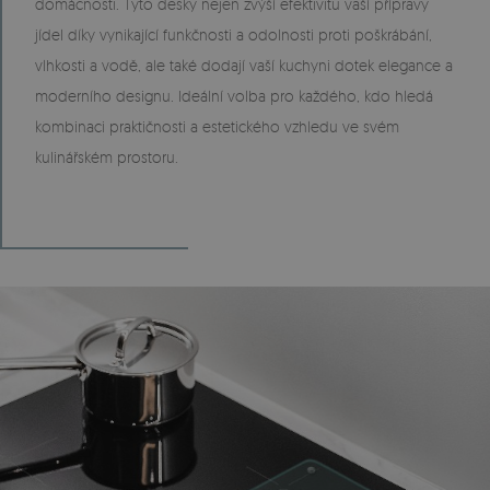
domácnosti. Tyto desky nejen zvýší efektivitu vaší přípravy
jídel díky vynikající funkčnosti a odolnosti proti poškrábání,
vlhkosti a vodě, ale také dodají vaší kuchyni dotek elegance a
moderního designu. Ideální volba pro každého, kdo hledá
kombinaci praktičnosti a estetického vzhledu ve svém
kulinářském prostoru.