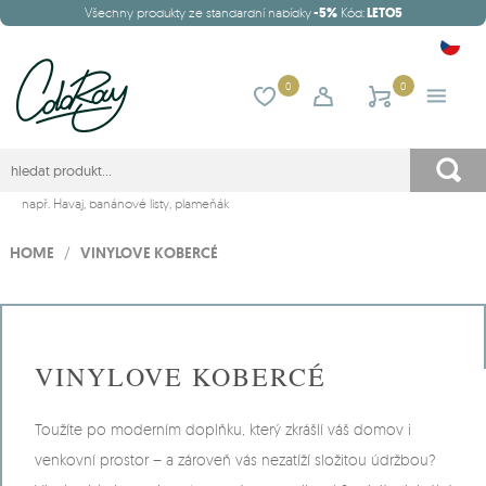
Všechny produkty ze standardní nabídky
-5%
Kód:
LETO5
0
0
např.
Havaj
,
banánové listy
,
plameňák
HOME
/
VINYLOVE KOBERCÉ
VINYLOVE KOBERCÉ
Toužíte po moderním doplňku, který zkrášlí váš domov i
venkovní prostor – a zároveň vás nezatíží složitou údržbou?