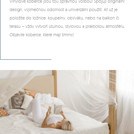
Vinylové koberce jsou tou správnou volbou! Spojují originální
design, výjimečnou odolnost a univerzální použití. Ať už je
položíte do ložnice, koupelny, obýváku, nebo na balkon či
terasu – vždy vytvoří útulnou, stylovou a praktickou atmosféru.
Objevte koberce, které mají šmrnc!