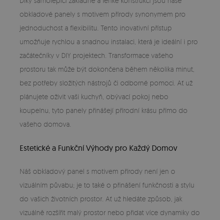
Díky samolepící základně a lehké konstrukci jsou naše
obkladové panely s motivem přírody synonymem pro
jednoduchost a flexibilitu. Tento inovativní přístup
umožňuje rychlou a snadnou instalaci, která je ideální i pro
začátečníky v DIY projektech. Transformace vašeho
prostoru tak může být dokončena během několika minut,
bez potřeby složitých nástrojů či odborné pomoci. Ať už
plánujete oživit vaši kuchyň, obývací pokoj nebo
koupelnu, tyto panely přinášejí přírodní krásu přímo do
vašeho domova.
Estetické a Funkční Výhody pro Každý Domov
Náš obkladový panel s motivem přírody není jen o
vizuálním půvabu; je to také o přinášení funkčnosti a stylu
do vašich životních prostor. Ať už hledáte způsob, jak
vizuálně rozšířit malý prostor nebo přidat více dynamiky do