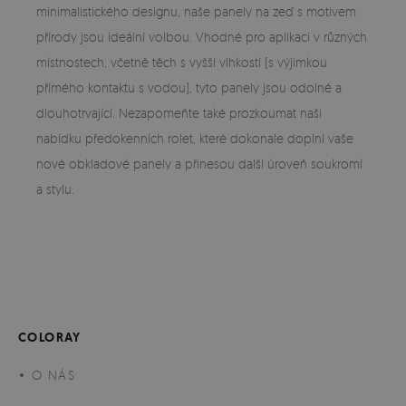
minimalistického designu, naše panely na zeď s motivem
přírody jsou ideální volbou. Vhodné pro aplikaci v různých
místnostech, včetně těch s vyšší vlhkostí (s výjimkou
přímého kontaktu s vodou), tyto panely jsou odolné a
dlouhotrvající. Nezapomeňte také prozkoumat naši
nabídku předokenních rolet, které dokonale doplní vaše
nové obkladové panely a přinesou další úroveň soukromí
a stylu.
COLORAY
O NÁS