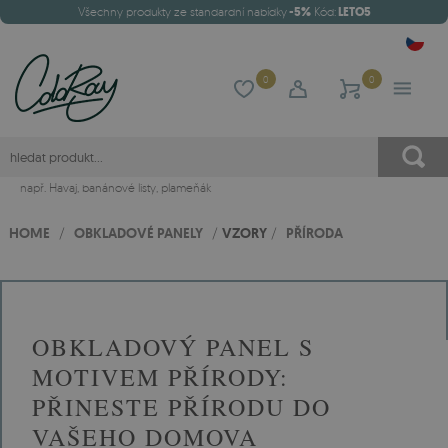
Všechny produkty ze standardní nabídky
-5%
Kód:
LETO5
0
0
např.
Havaj
,
banánové listy
,
plameňák
HOME
/
OBKLADOVÉ PANELY
/
VZORY
/
PŘÍRODA
OBKLADOVÝ PANEL S
MOTIVEM PŘÍRODY:
PŘINESTE PŘÍRODU DO
VAŠEHO DOMOVA