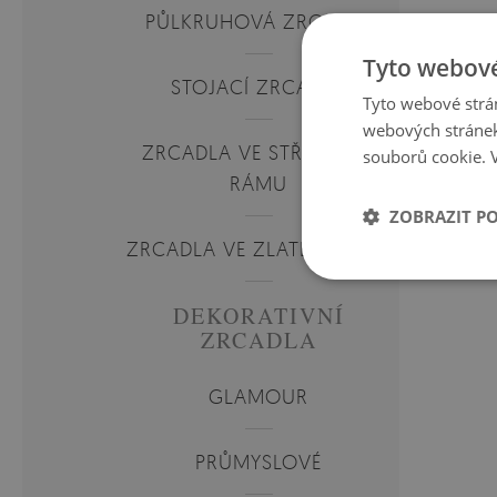
PŮLKRUHOVÁ ZRCADLA
Tyto webové
STOJACÍ ZRCADLA
Tyto webové strán
webových stránek
ZRCADLA VE STŘÍBRNÉM
souborů cookie.
RÁMU
ZOBRAZIT P
ZRCADLA VE ZLATÉM RÁMU
DEKORATIVNÍ
ZRCADLA
GLAMOUR
PRŮMYSLOVÉ