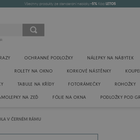
Všechny produkty ze standardní nabídky
-5%
Kód:
LETO5
ák
RAZY
OCHRANNÉ PODLOŽKY
NÁLEPKY NA NÁBYTEK
Y
ROLETY NA OKNO
KORKOVÉ NÁSTĚNKY
KOUPE
KY
TABULE NA KŘÍDY
FOTORÁMEČKY
ROHOŽKY
AMOLEPKY NA ZEĎ
FÓLIE NA OKNA
PODLOŽKY POD GR
DLA V ČERNÉM RÁMU