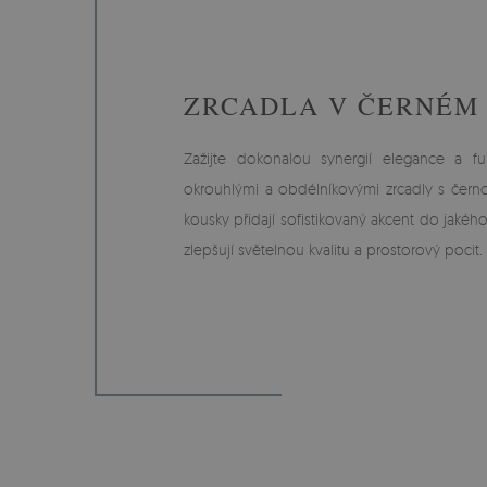
ZRCADLA V ČERNÉM
Zažijte dokonalou synergií elegance a fu
okrouhlými a obdélníkovými zrcadly s čern
kousky přidají sofistikovaný akcent do jakéh
zlepšují světelnou kvalitu a prostorový pocit.