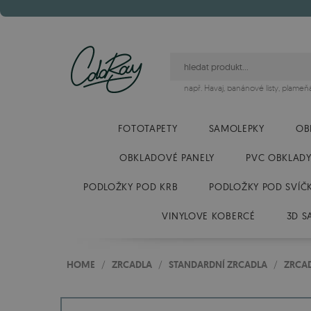
např.
Havaj
,
banánové listy
,
plameň
FOTOTAPETY
SAMOLEPKY
OB
OBKLADOVÉ PANELY
PVC OBKLAD
PODLOŽKY POD KRB
PODLOŽKY POD SVÍČ
VINYLOVE KOBERCÉ
3D S
HOME
/
ZRCADLA
/
STANDARDNÍ ZRCADLA
/
ZRCA