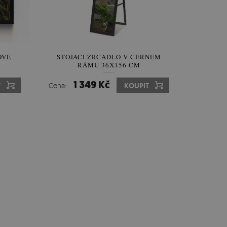
OVÉ
STOJACÍ ZRCADLO V ČERNÉM
M
RÁMU 36X156 CM
1 349 Kč
T
Cena:
KOUPIT