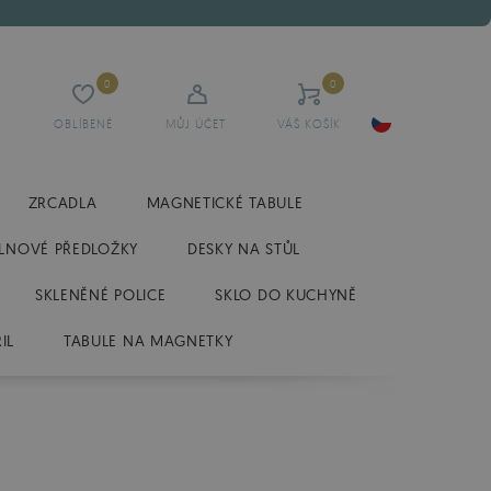
0
0
OBLÍBENÉ
MŮJ ÚČET
VÁŠ KOŠÍK
ZRCADLA
MAGNETICKÉ TABULE
LNOVÉ PŘEDLOŽKY
DESKY NA STŮL
SKLENĚNÉ POLICE
SKLO DO KUCHYNĚ
IL
TABULE NA MAGNETKY