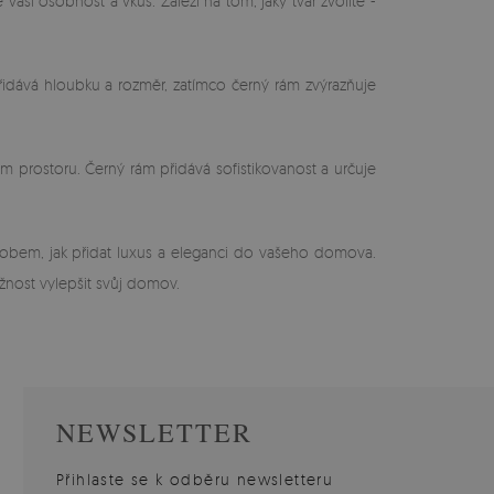
vaši osobnost a vkus. Záleží na tom, jaký tvar zvolíte -
idává hloubku a rozměr, zatímco černý rám zvýrazňuje
vém prostoru. Černý rám přidává sofistikovanost a určuje
ůsobem, jak přidat luxus a eleganci do vašeho domova.
ožnost vylepšit svůj domov.
NEWSLETTER
Přihlaste se k odběru newsletteru