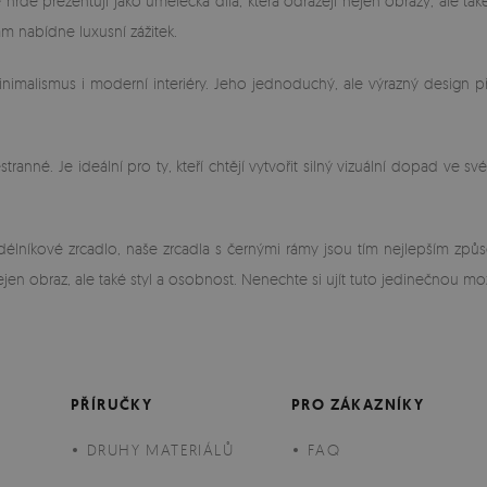
dě prezentují jako umělecká díla, která odrážejí nejen obrazy, ale také 
m nabídne luxusní zážitek.
imalismus i moderní interiéry. Jeho jednoduchý, ale výrazný design př
anné. Je ideální pro ty, kteří chtějí vytvořit silný vizuální dopad ve s
bdélníkové zrcadlo, naše zrcadla s černými rámy jsou tím nejlepším zp
ejen obraz, ale také styl a osobnost. Nenechte si ujít tuto jedinečnou m
PŘÍRUČKY
PRO ZÁKAZNÍKY
DRUHY MATERIÁLŮ
FAQ