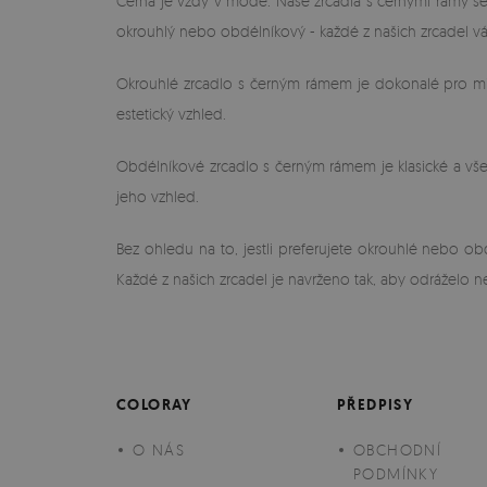
Černá je vždy v móde. Naše zrcadla s černými rámy se hr
okrouhlý nebo obdélníkový - každé z našich zrcadel vá
Okrouhlé zrcadlo s černým rámem je dokonalé pro min
estetický vzhled.
Obdélníkové zrcadlo s černým rámem je klasické a všestr
jeho vzhled.
Bez ohledu na to, jestli preferujete okrouhlé nebo o
Každé z našich zrcadel je navrženo tak, aby odráželo n
COLORAY
PŘEDPISY
O NÁS
OBCHODNÍ
PODMÍNKY