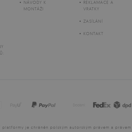
NÁVODY K
REKLAMACE A
MONTÁŽI
VRATKY
ZASÍLÁNÍ
D
KONTAKT
NY
Ů:
Dodání:
 platformy je chráněn polským autorským právem a právem d