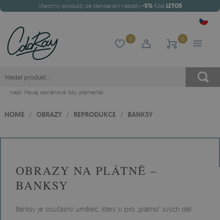
Všechny produkty ze standardní nabídky
-5%
Kód:
LETO5
0
0
např.
Havaj
,
banánové listy
,
plameňák
HOME
/
OBRAZY
/
REPRODUKCE
/
BANKSY
OBRAZY NA PLÁTNĚ –
BANKSY
Banksy je současný umělec, který si pro „plátno“ svých děl