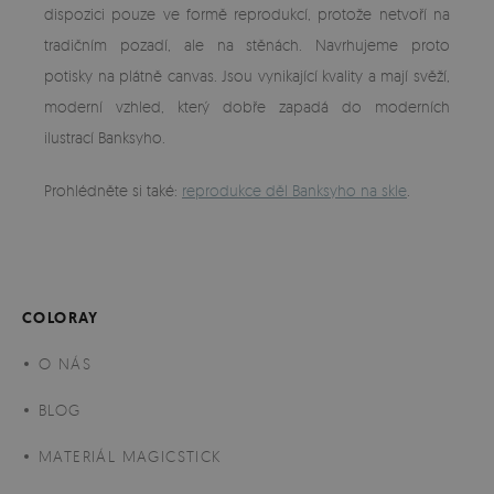
dispozici pouze ve formě reprodukcí, protože netvoří na
tradičním pozadí, ale na stěnách. Navrhujeme proto
potisky na plátně canvas. Jsou vynikající kvality a mají svěží,
moderní vzhled, který dobře zapadá do moderních
ilustrací Banksyho.
Prohlédněte si také:
reprodukce děl Banksyho na skle
.
COLORAY
O NÁS
BLOG
MATERIÁL MAGICSTICK