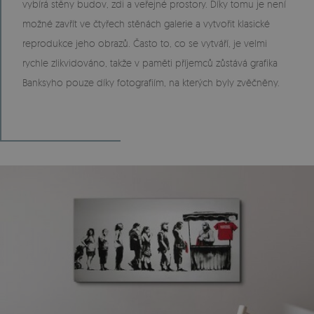
vybírá stěny budov, zdi a veřejné prostory. Díky tomu je není
možné zavřít ve čtyřech stěnách galerie a vytvořit klasické
reprodukce jeho obrazů. Často to, co se vytváří, je velmi
rychle zlikvidováno, takže v paměti příjemců zůstává grafika
Banksyho pouze díky fotografiím, na kterých byly zvěčněny.