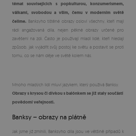
témat souvisejících s popkulturou, konzumerismem,
válkami, svobodou a vším, čemu v moderním světě
čelíme.
Banksyho tištěné obrazy osloví všechny, kteří mají
rádi angažovaná díla, nejen pěkné obrazy určené pro
zavěšení na zdi. Často je používají mladí lidé, kteří hledají
způsob, jak vyjádřit svůj postoj ke světu a postavit se proti
tomu, co se nám děje ve světě kolem nás.
Mnoho mladých lidí mluví jazykem, který používá Banksy.
Obrazy s krysou či dívkou s balónkem se již staly součástí
povědomí veřejnosti.
Banksy – obrazy na plátně
Jak jsme již zmínili, Banksyho díla jsou ve většině případů k