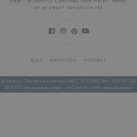
Máte-li připomínky k obchodu nebo máte-li nápad,
jak jej zlepšit, kontaktujte nás.
BLOG
NÁPOVĚDA
KONTAKT
© coloray.cz | Český tisk s.r.o. Koperníkova 495/27, 737 01 Český Těšín | TELEFON: +420
225 379 377 (konverzace jsou vedeny v ENG nebo PL) | EMAIL:
coloray@coloray.cz