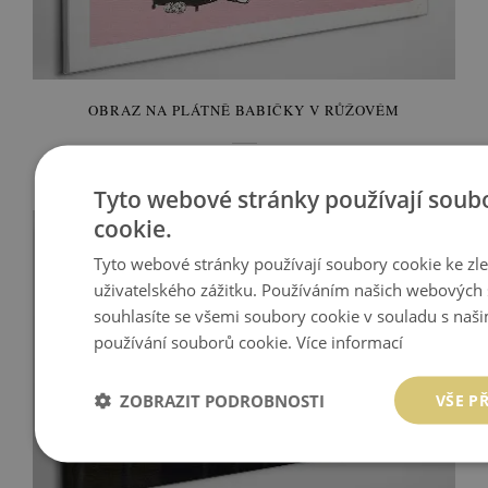
OBRAZ NA PLÁTNĚ BABIČKY V RŮŽOVÉM
899 Kč
Cena:
KOUPIT
Tyto webové stránky používají soub
cookie.
Tyto webové stránky používají soubory cookie ke zl
uživatelského zážitku. Používáním našich webových 
souhlasíte se všemi soubory cookie v souladu s naš
používání souborů cookie.
Více informací
ZOBRAZIT PODROBNOSTI
VŠE P