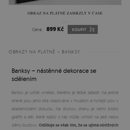
OBRAZ NA PLÁTNĚ ZAMRZLÝ V ČASE
899 Kč
Cena:
KOUPIT
OBRAZY NA PLÁTNĚ – BANKSY
Banksy – nástěnné dekorace se
sdělením
Banksy je určitě umělec, kterého je těžké zařadit. Na jedné
straně jsou jeho díla ukazována v muzeích a nynější jsou v
akademickém diskurzu. Na druhou stranu je velmi blízko
graffiti a děl, které každý z nás může umístit na zeď nebo
stěnu budovy.
Odlišuje se však tím, že se ujímá obtížných