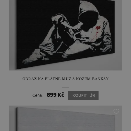
OBRAZ NA PLÁTNĚ MUŽ S NOŽEM BANKSY
899 Kč
Cena:
KOUPIT