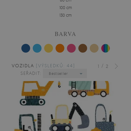
100 cm
130 cm
BARVA
VOZIDLA
[VÝSLEDKŮ: 44]
/
1
2
SEŘADIT:
Bestseller