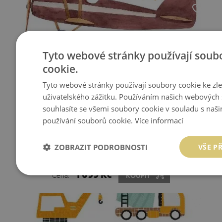
Tyto webové stránky používají soub
cookie.
Tyto webové stránky používají soubory cookie ke zl
uživatelského zážitku. Používáním našich webových 
souhlasíte se všemi soubory cookie v souladu s naš
používání souborů cookie.
Více informací
ZOBRAZIT PODROBNOSTI
VŠE P
NÁLEPKA 80X99 DVĚ LETADLA V PASTELOVÝCH
AKVARELOVÝCH OBLACÍCH
1 099 Kč
Cena:
KOUPIT