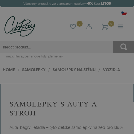
Všechny produkty ze standardní nabídky
-5%
Kód:
LETO5
0
0
např.
Havaj
,
banánové listy
,
plameňák
HOME
/
SAMOLEPKY
/
SAMOLEPKY NA STĚNU
/
VOZIDLA
SAMOLEPKY S AUTY A
STROJI
Auta, bagry, letadla – tyto dětské samolepky na zeď pro kluky