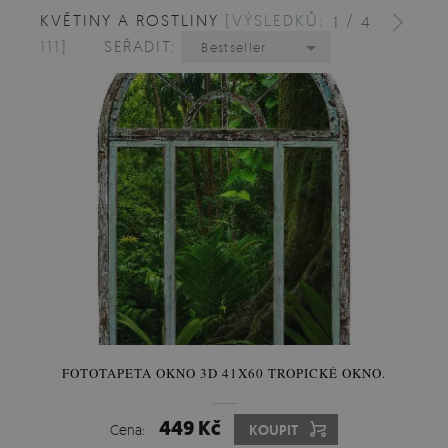
KVĚTINY A ROSTLINY
[VÝSLEDKŮ:
/
1
4
111]
SEŘADIT:
Bestseller
FOTOTAPETA OKNO 3D 41X60 TROPICKÉ OKNO.
449 Kč
Cena:
KOUPIT