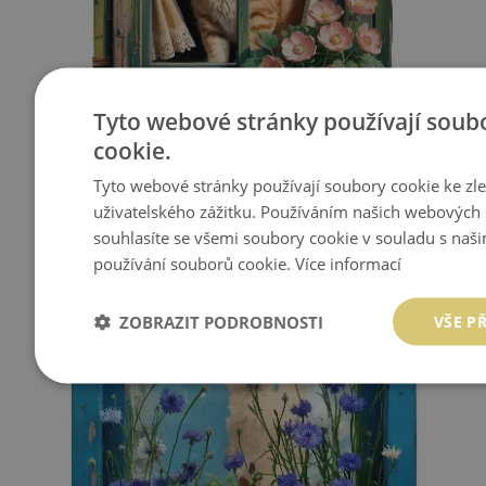
Tyto webové stránky používají soub
cookie.
FOTOTAPETA OKNO 3D 45X60 KOTĚ V OKNĚ
Tyto webové stránky používají soubory cookie ke zl
uživatelského zážitku. Používáním našich webových 
449 Kč
Cena:
KOUPIT
souhlasíte se všemi soubory cookie v souladu s naš
používání souborů cookie.
Více informací
ZOBRAZIT PODROBNOSTI
VŠE P