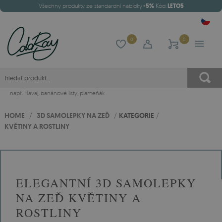
Všechny produkty ze standardní nabídky
-5%
Kód:
LETO5
0
0
např.
Havaj
,
banánové listy
,
plameňák
HOME
/
3D SAMOLEPKY NA ZEĎ
/
KATEGORIE
/
KVĚTINY A ROSTLINY
ELEGANTNÍ 3D SAMOLEPKY
NA ZEĎ KVĚTINY A
ROSTLINY