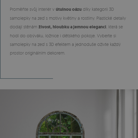
Proměňte svůj interiér v
útulnou oázu
díky kategorii 3D
samolepky na zeď s motivy květiny a rostliny. Plastické detaily
dodají stěnám
živost, hloubku a jemnou eleganci
, která se
hodí do obýváku, ložnice i dětského pokoje. Vyberte si
samolepky na zeď s 3D efektem a jednoduše oživte každý
prostor originálním dekorem.