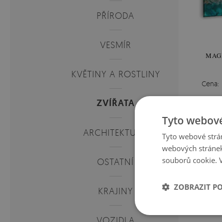
PŘÍRODA
VESMÍR
MAG
KVĚTINY A ROSTLINY
Cena:
ZVÍŘATA
Tyto webové
ARCHITEKTURA
Tyto webové strán
webových stránek
souborů cookie.
OSTATNÍ
ZOBRAZIT P
KRAJINY
VOZIDLA