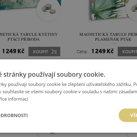
NETICKÁ TABULE KVĚTINY
MAGNETICKÁ TABULE PŘÍ
PTÁCI PŘÍRODA
PLAMEŇÁK PTÁK
1 249 Kč
1 249 Kč
KOUPIT
Cena:
KOUPI
 stránky používají soubory cookie.
ky používají soubory cookie ke zlepšení uživatelského zážitku. 
 souhlasíte se všemi soubory cookie v souladu s našimi zásadam
Více informací
ODROBNOSTI
VŠ