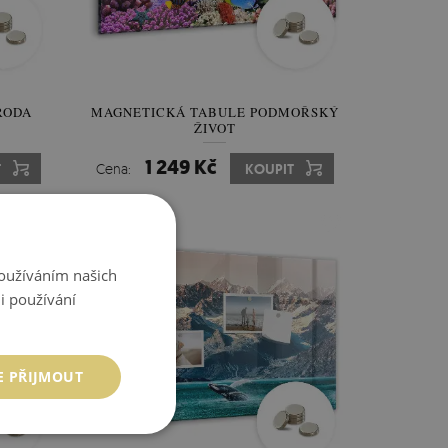
RODA
MAGNETICKÁ TABULE PODMOŘSKÝ
ŽIVOT
1 249 Kč
T
Cena:
KOUPIT
Používáním našich
i používání
E PŘIJMOUT