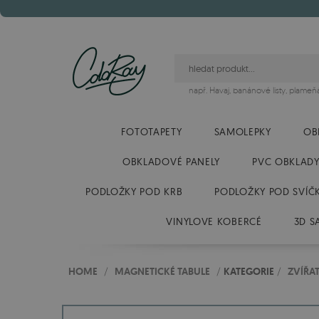
např.
Havaj
,
banánové listy
,
plameň
FOTOTAPETY
SAMOLEPKY
OB
OBKLADOVÉ PANELY
PVC OBKLAD
PODLOŽKY POD KRB
PODLOŽKY POD SVÍČ
VINYLOVE KOBERCÉ
3D S
HOME
/
MAGNETICKÉ TABULE
/
KATEGORIE
/
ZVÍŘA