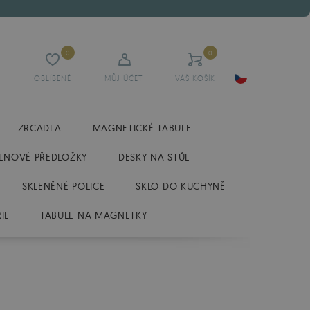
0
0
OBLÍBENÉ
MŮJ ÚČET
VÁŠ KOŠÍK
ZRCADLA
MAGNETICKÉ TABULE
LNOVÉ PŘEDLOŽKY
DESKY NA STŮL
SKLENĚNÉ POLICE
SKLO DO KUCHYNĚ
IL
TABULE NA MAGNETKY