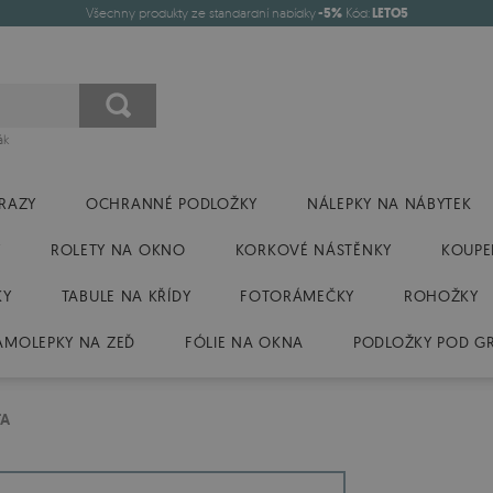
Všechny produkty ze standardní nabídky
-5%
Kód:
LETO5
ák
RAZY
OCHRANNÉ PODLOŽKY
NÁLEPKY NA NÁBYTEK
Y
ROLETY NA OKNO
KORKOVÉ NÁSTĚNKY
KOUPE
KY
TABULE NA KŘÍDY
FOTORÁMEČKY
ROHOŽKY
AMOLEPKY NA ZEĎ
FÓLIE NA OKNA
PODLOŽKY POD GR
TA