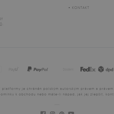
D
KONTAKT
NY
Ů:
Dodání:
 platformy je chráněn polským autorským právem a právem d
pomínky k obchodu nebo máte-li nápad, jak jej zlepšit, kont