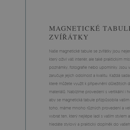
MAGNETICKÉ TABUL
ZVÍŘÁTKY
Naše magnetické tabule se zvířátky jsou ne
který oživí váš interiér, ale také praktickým m
poznámky, fotografie nebo upomínky. Jsou v
zaručuje jejich odolnost a kvalitu. Každá sa
které můžete využít k připevnění důležitých
materiálů. Nabízíme provedení s vertikální i ho
aby se magnetická tabule přizpůsobila vaši
toho, máme mnoho různých provedení a velik
vybrat ten, který nejlépe ladí s vaším stylem
hledáte stylový a praktický doplněk do va