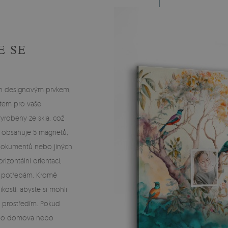
E SE
jen designovým prvkem,
ístem pro vaše
yrobeny ze skla, což
da obsahuje 5 magnetů,
 dokumentů nebo jiných
rizontální orientací,
m potřebám. Kromě
ostí, abyste si mohli
 a prostředím. Pokud
šeho domova nebo