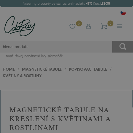
Všechny produkty ze standardní nabídky
-5%
Kód:
LETO5
0
0
např.
Havaj
,
banánové listy
,
plameňák
HOME
/
MAGNETICKÉ TABULE
/
POPISOVACÍ TABULE
/
KVĚTINY A ROSTLINY
MAGNETICKÉ TABULE NA
KRESLENÍ S KVĚTINAMI A
ROSTLINAMI