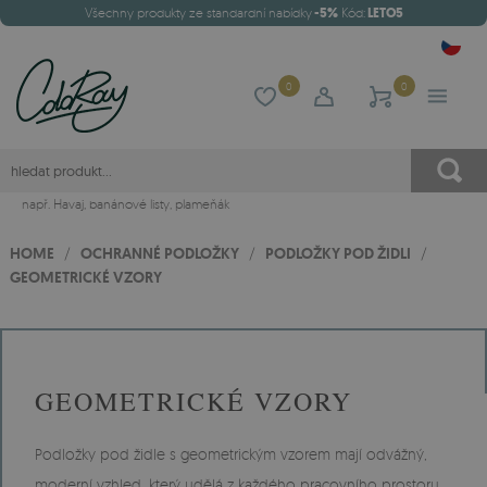
Všechny produkty ze standardní nabídky
-5%
Kód:
LETO5
0
0
např.
Havaj
,
banánové listy
,
plameňák
HOME
/
OCHRANNÉ PODLOŽKY
/
PODLOŽKY POD ŽIDLI
/
GEOMETRICKÉ VZORY
GEOMETRICKÉ VZORY
Podložky pod židle s geometrickým vzorem mají odvážný,
moderní vzhled, který udělá z každého pracovního prostoru