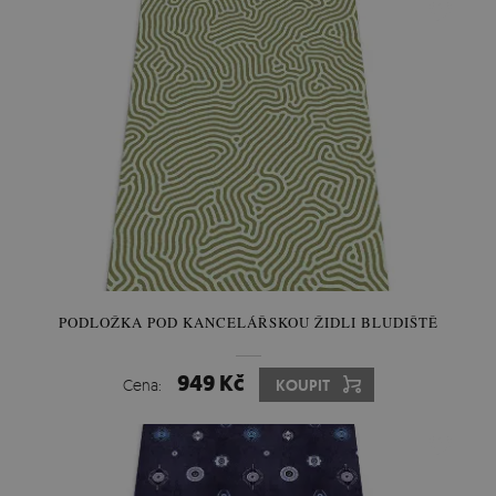
PODLOŽKA POD KANCELÁŘSKOU ŽIDLI BLUDIŠTĚ
949 Kč
Cena:
KOUPIT