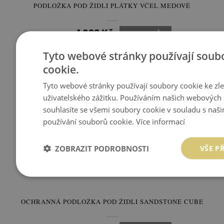
PODLOŽKA POD ŽIDLI PLÁTKY VČEL MEDOVÉ
1 099 Kč
Cena:
KOUPIT
Tyto webové stránky používají soub
cookie.
Tyto webové stránky používají soubory cookie ke zl
uživatelského zážitku. Používáním našich webových 
souhlasíte se všemi soubory cookie v souladu s naš
používání souborů cookie.
Více informací
ZOBRAZIT PODROBNOSTI
VŠE P
OCHRANNÁ PODLOŽKA POD ŽIDLI SANDSTONE CUBE